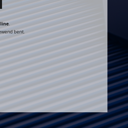
d
line
.
gewend bent.