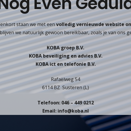
Nog Even Gedul
enkort staan we met een
volledig vernieuwde website on
d blijven we natuurlijk gewoon bereikbaar, zoals je van ons 
KOBA groep B.V.
KOBA beveiliging en advies B.V.
KOBA ict en telefonie B.V.
Rafaëlweg 54
6114 BZ Susteren (L)
Telefoon: 046 – 449 0212
Email: info@koba.nl