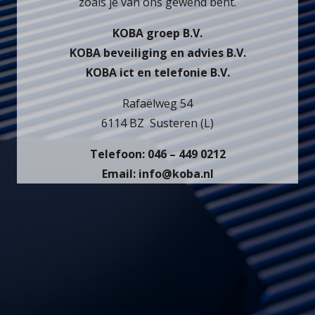
zoals je van ons gewend bent.
KOBA groep B.V.
KOBA beveiliging en advies B.V.
KOBA ict en telefonie B.V.
Rafaëlweg 54
6114 BZ Susteren (L)
Telefoon: 046 – 449 0212
Email: info@koba.nl